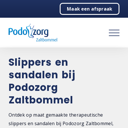
Maak een afspraak
Home
Podologie
Behandelingen
Behandelmogelijkheden
Slippers en
Echografie
sandalen bij
Therapiezolen
Podozorg
Slippers en sandalen
Zaltbommel
WandelWol
Ontdek op maat gemaakte therapeutische
Voetoefeningen
slippers en sandalen bij Podozorg Zaltbommel,