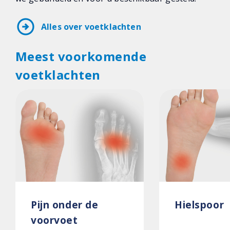
arrow_circle_right
Alles over voetklachten
Meest voorkomende
voetklachten
Pijn onder de
Hielspoor
voorvoet