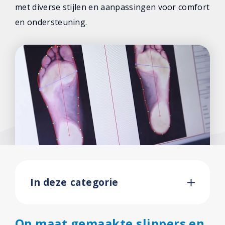
met diverse stijlen en aanpassingen voor comfort
Klachtenwijzer
en ondersteuning.
Ervaringen
Over ons
Contact
In deze categorie
Op maat gemaakte slippers en