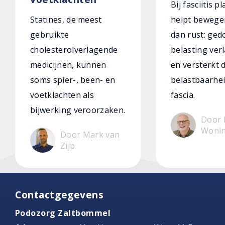
Bij fasciitis p
Statines, de meest
helpt bewege
gebruikte
dan rust: ged
cholesterolverlagende
belasting verl
medicijnen, kunnen
en versterkt 
soms spier-, been- en
belastbaarhei
voetklachten als
fascia.
bijwerking veroorzaken.
Door 
Woni
Door Mark van
Zijp
Contactgegevens
Podozorg Zaltbommel