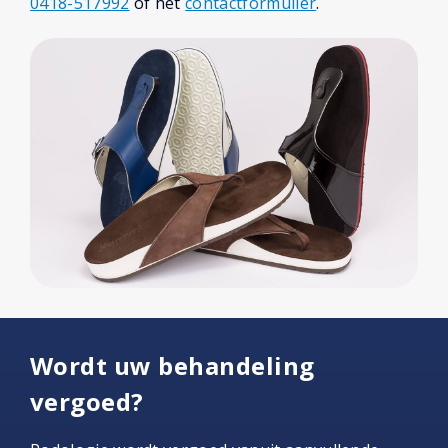
0418-517992
of het
contactformulier
.
Wordt uw behandeling
vergoed?