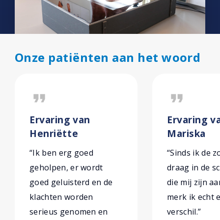
Onze patiënten aan het woord
format_quote
format_quote
Ervaring van
Ervaring v
Henriëtte
Mariska
“Ik ben erg goed
“Sinds ik de z
geholpen, er wordt
draag in de 
goed geluisterd en de
die mij zijn a
klachten worden
merk ik echt 
serieus genomen en
verschil.”