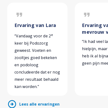
format_quote
format_quote
Ervaring van Lara
Ervaring v
mevrouw v
e
“Vandaag voor de 2
“Ik had veel l
keer bij Podozorg
hielpijn, maar
geweest. Voeten en
heb ik al bijn
zooltjes goed bekeken
geen pijn mee
en podoloog
concludeerde dat er nog
meer resultaat behaald
kan worden.”
arrow_circle_right
Lees alle ervaringen