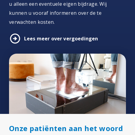
u alleen een eventuele eigen bijdrage. Wij
kunnen u vooraf informeren over de te
verwachten kosten.
arrow_circle_right
Lees meer over vergoedingen
Onze patiënten aan het woord