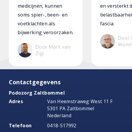
medicijnen, kunnen
en versterkt 
soms spier-, been- en
belastbaarhei
voetklachten als
fascia.
bijwerking veroorzaken.
Door 
Woni
Door Mark van
Zijp
Contactgegevens
Podozorg Zaltbommel
Adres
Van Heemstraweg West 11 F
5301 PA Zaltbommel
Nederland
Telefoon
0418-517992