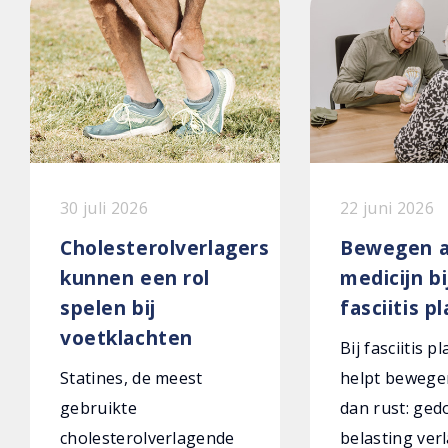
30 juli 2026
22 juni 2026
Cholesterolverlagers
Bewegen a
kunnen een rol
medicijn bi
spelen bij
fasciitis p
voetklachten
Bij fasciitis p
Statines, de meest
helpt bewege
gebruikte
dan rust: ged
cholesterolverlagende
belasting verl