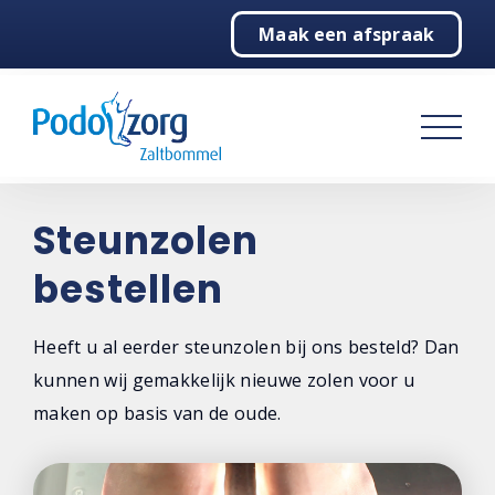
Maak een afspraak
Home
Podologie
Behandelingen
Over ons
Steunzolen
bestellen
Contact
Contactgegevens
Heeft u al eerder steunzolen bij ons besteld? Dan
kunnen wij gemakkelijk nieuwe zolen voor u
Maak een afspraak
maken op basis van de oude.
Steunzolen bestellen
Niet tevreden