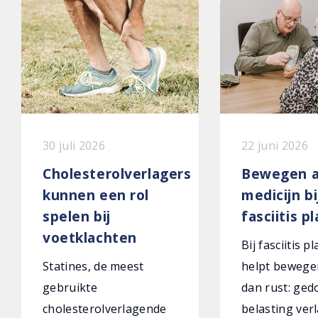
30 juli 2026
22 juni 2026
Cholesterolverlagers
Bewegen a
kunnen een rol
medicijn bi
spelen bij
fasciitis p
voetklachten
Bij fasciitis p
Statines, de meest
helpt bewege
gebruikte
dan rust: ged
cholesterolverlagende
belasting verl