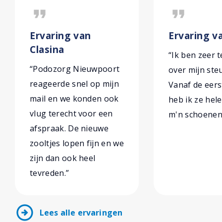
format_quote
format_quote
Ervaring van
Ervaring v
Clasina
“Ik ben zeer 
“Podozorg Nieuwpoort
over mijn ste
reageerde snel op mijn
Vanaf de eers
mail en we konden ook
heb ik ze hel
vlug terecht voor een
m'n schoenen 
afspraak. De nieuwe
zooltjes lopen fijn en we
zijn dan ook heel
tevreden.”
arrow_circle_right
Lees alle ervaringen