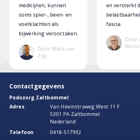
medicijnen, kunnen
en versterkt 
soms spier-, been- en
belastbaarhei
voetklachten als
fascia.
bijwerking veroorzaken.
Door 
Woni
Door Mark van
Zijp
Contactgegevens
Podozorg Zaltbommel
Adres
Van Heemstraweg West 11 F
5301 PA Zaltbommel
Nederland
Telefoon
0418-517992