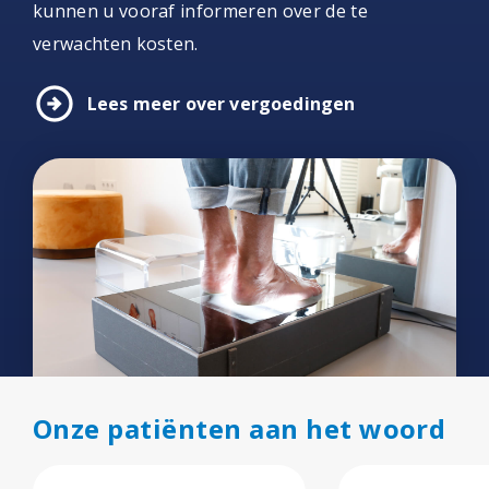
kunnen u vooraf informeren over de te
verwachten kosten.
arrow_circle_right
Lees meer over vergoedingen
Onze patiënten aan het woord