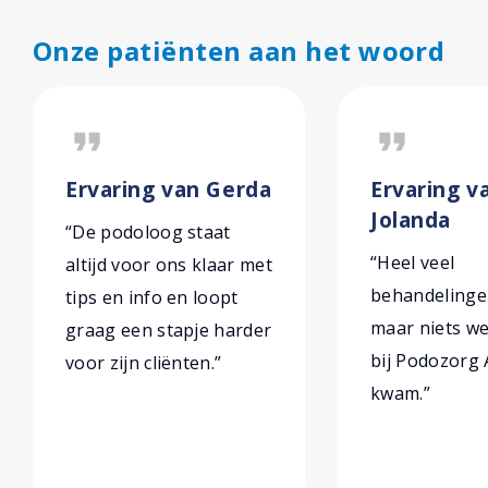
Onze patiënten aan het woord
format_quote
format_quote
Ervaring van Gerda
Ervaring v
Jolanda
“De podoloog staat
“Heel veel
altijd voor ons klaar met
behandelinge
tips en info en loopt
maar niets we
graag een stapje harder
bij Podozorg
voor zijn cliënten.”
kwam.”