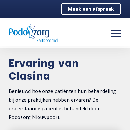
Maak een afspraak
Home
Podologie
Behandelingen
Over ons
Ervaring van
Clasina
Contact
Benieuwd hoe onze patiënten hun behandeling
bij onze praktijken hebben ervaren? De
onderstaande patiënt is behandeld door
Podozorg Nieuwpoort.