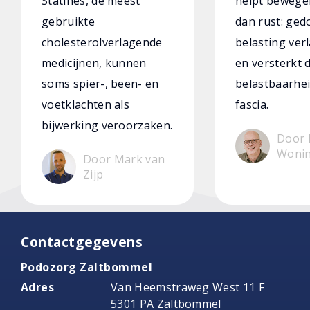
Statines, de meest
helpt bewege
gebruikte
dan rust: ged
cholesterolverlagende
belasting verl
medicijnen, kunnen
en versterkt 
soms spier-, been- en
belastbaarhei
voetklachten als
fascia.
bijwerking veroorzaken.
Door 
Woni
Door Mark van
Zijp
Contactgegevens
Podozorg Zaltbommel
Adres
Van Heemstraweg West 11 F
5301 PA Zaltbommel