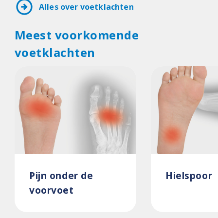
arrow_circle_right
Alles over voetklachten
Meest voorkomende
voetklachten
Pijn onder de
Hielspoor
voorvoet