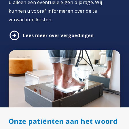
u alleen een eventuele eigen bijdrage. Wij
kunnen u vooraf informeren over de te
verwachten kosten.
arrow_circle_right
Lees meer over vergoedingen
Onze patiënten aan het woord