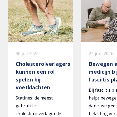
30 juli 2026
22 juni 2026
Cholesterolverlagers
Bewegen a
kunnen een rol
medicijn bi
spelen bij
fasciitis p
voetklachten
Bij fasciitis p
Statines, de meest
helpt bewege
gebruikte
dan rust: ged
cholesterolverlagende
belasting verl