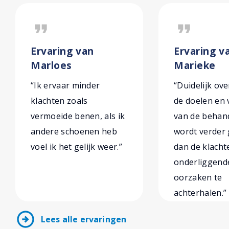
format_quote
format_quote
Ervaring van
Ervaring v
Marloes
Marieke
“Ik ervaar minder
“Duidelijk ove
klachten zoals
de doelen en
vermoeide benen, als ik
van de behand
andere schoenen heb
wordt verder
voel ik het gelijk weer.”
dan de klach
onderliggend
oorzaken te
achterhalen.”
arrow_circle_right
Lees alle ervaringen