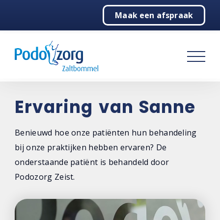
Maak een afspraak
Home
Podologie
Behandelingen
Over ons
Ervaring van Sanne
Contact
Benieuwd hoe onze patiënten hun behandeling
bij onze praktijken hebben ervaren? De
onderstaande patiënt is behandeld door
Podozorg Zeist.