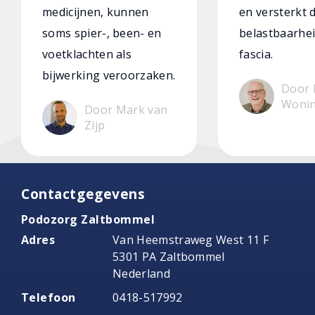
medicijnen, kunnen
en versterkt 
soms spier-, been- en
belastbaarhei
voetklachten als
fascia.
bijwerking veroorzaken.
Door 
Woni
Door Mark van
Zijp
Contactgegevens
Podozorg Zaltbommel
Adres
Van Heemstraweg West 11 F
5301 PA Zaltbommel
Nederland
Telefoon
0418-517992