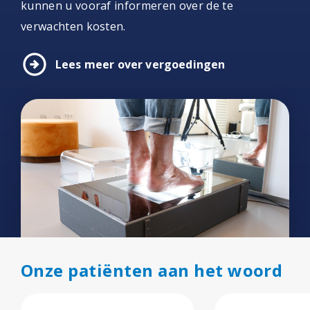
kunnen u vooraf informeren over de te
verwachten kosten.
arrow_circle_right
Lees meer over vergoedingen
Onze patiënten aan het woord