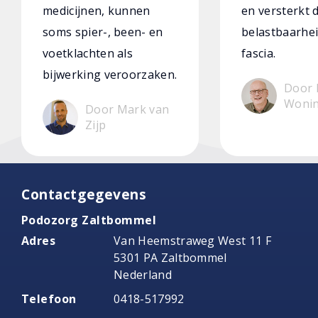
medicijnen, kunnen
en versterkt 
soms spier-, been- en
belastbaarhei
voetklachten als
fascia.
bijwerking veroorzaken.
Door 
Woni
Door Mark van
Zijp
Contactgegevens
Podozorg Zaltbommel
Adres
Van Heemstraweg West 11 F
5301 PA Zaltbommel
Nederland
Telefoon
0418-517992