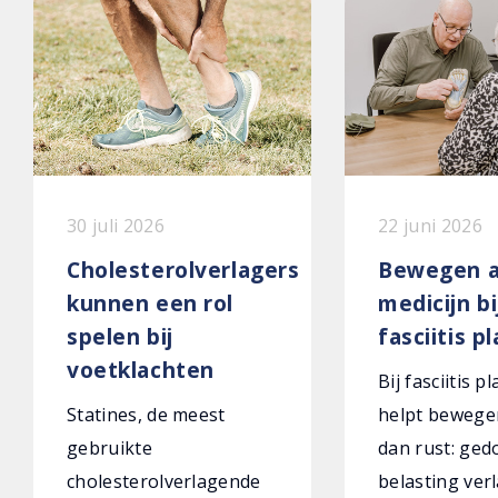
30 juli 2026
22 juni 2026
Cholesterolverlagers
Bewegen a
kunnen een rol
medicijn bi
spelen bij
fasciitis p
voetklachten
Bij fasciitis p
Statines, de meest
helpt bewege
gebruikte
dan rust: ged
cholesterolverlagende
belasting verl