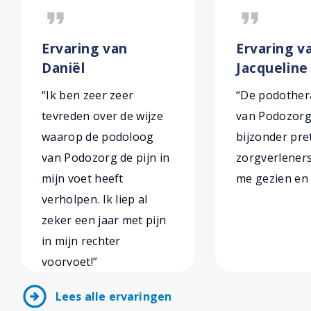
format_quote
format_quote
Ervaring van
Ervaring v
Daniël
Jacqueline
“Ik ben zeer zeer
“De podothe
tevreden over de wijze
van Podozorg 
waarop de podoloog
bijzonder pre
van Podozorg de pijn in
zorgverleners.
mijn voet heeft
me gezien en
verholpen. Ik liep al
zeker een jaar met pijn
in mijn rechter
voorvoet!”
arrow_circle_right
Lees alle ervaringen