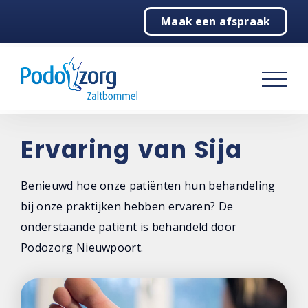
Maak een afspraak
Home
Podologie
Behandelingen
Over ons
Ervaring van Sija
Contact
Benieuwd hoe onze patiënten hun behandeling
bij onze praktijken hebben ervaren? De
onderstaande patiënt is behandeld door
Podozorg Nieuwpoort.