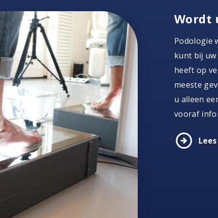
Wordt 
Podologie 
kunt bij uw
heeft op ver
meeste geva
u alleen ee
vooraf info
arrow_circle_right
Lees