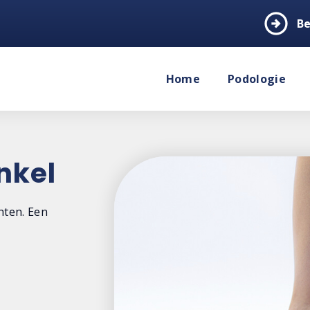
arrow_circle_right
Be
Home
Podologie
nkel
hten. Een