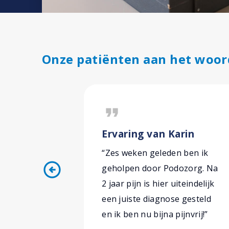
Onze patiënten aan het woor
format_quote
Ervaring van Karin
“Zes weken geleden ben ik
arrow_circle_left
geholpen door Podozorg. Na
2 jaar pijn is hier uiteindelijk
een juiste diagnose gesteld
en ik ben nu bijna pijnvrij!”