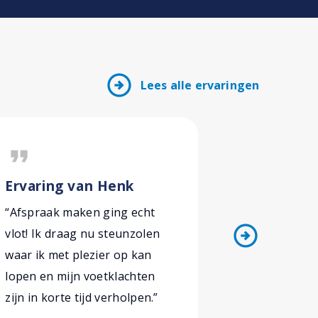
arrow_circle_right
Lees alle ervaringen
format_quote
format_quote
Ervaring van Henk
Ervaring
“Afspraak maken ging echt
“Ik ben me
arrow_circle_right
vlot! Ik draag nu steunzolen
geholpen! 
waar ik met plezier op kan
passie en k
lopen en mijn voetklachten
Podozorg k
zijn in korte tijd verholpen.”
dan alleen 