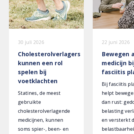
30 juli 2026
22 juni 2026
Cholesterolverlagers
Bewegen a
kunnen een rol
medicijn bi
spelen bij
fasciitis p
voetklachten
Bij fasciitis p
Statines, de meest
helpt bewege
gebruikte
dan rust: ged
cholesterolverlagende
belasting verl
medicijnen, kunnen
en versterkt 
soms spier-, been- en
belastbaarhei