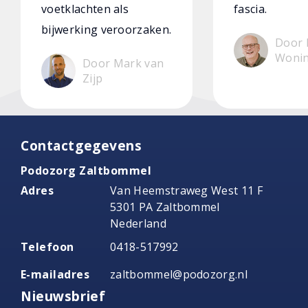
voetklachten als
fascia.
bijwerking veroorzaken.
Door 
Woni
Door Mark van
Zijp
Contactgegevens
Podozorg Zaltbommel
Adres
Van Heemstraweg West 11 F
5301 PA Zaltbommel
Nederland
Telefoon
0418-517992
E-mailadres
zaltbommel@podozorg.nl
Nieuwsbrief