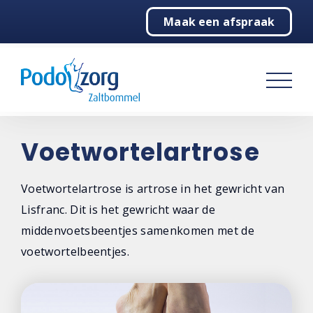
Maak een afspraak
Home
Podologie
Behandelingen
Over ons
Voetwortelartrose
Contact
Voetwortelartrose is artrose in het gewricht van
Lisfranc. Dit is het gewricht waar de
middenvoetsbeentjes samenkomen met de
voetwortelbeentjes.