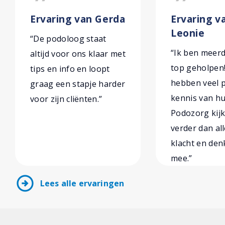
Ervaring van Gerda
Ervaring v
Leonie
“De podoloog staat
“Ik ben meer
altijd voor ons klaar met
top geholpen
tips en info en loopt
hebben veel p
graag een stapje harder
kennis van hu
voor zijn cliënten.”
Podozorg kijk
verder dan al
klacht en den
mee.”
arrow_circle_right
Lees alle ervaringen