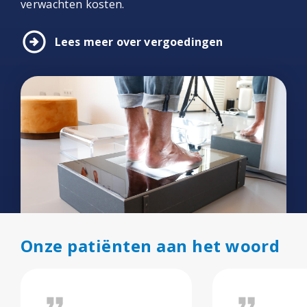
verwachten kosten.
arrow_circle_right
Lees meer over vergoedingen
Onze patiënten aan het woord
format_quote
format_quote