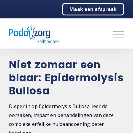
Maak een afspraak
Home
Podologie
Behandelingen
Over ons
Niet zomaar een
blaar: Epidermolysis
Contact
Bullosa
Dieper in op Epidermolysis Bullosa: leer de
oorzaken, impact en behandelingen van deze
complexe erfelijke huidaandoening beter