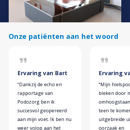
Onze patiënten aan het woord
format_quote
format_quote
Ervaring van Bart
Ervaring v
“Dankzij de echo en
“Mijn hielspo
rapportage van
bleken door m
Podozorg ben ik
omhoogstaan
succesvol geopereerd
teen te komen
aan mijn voet. Ik ben nu
uitgebreide u
weer volop aan het
oorzaak en