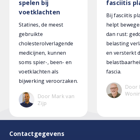
spelen bij
fasciitis p
voetklachten
Bij fasciitis p
Statines, de meest
helpt bewege
gebruikte
dan rust: ged
cholesterolverlagende
belasting verl
medicijnen, kunnen
en versterkt 
soms spier-, been- en
belastbaarhei
voetklachten als
fascia.
bijwerking veroorzaken.
Door 
Woni
Door Mark van
Zijp
Contactgegevens