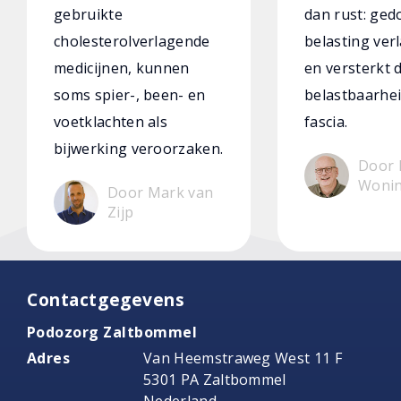
gebruikte
dan rust: ged
cholesterolverlagende
belasting verl
medicijnen, kunnen
en versterkt 
soms spier-, been- en
belastbaarhei
voetklachten als
fascia.
bijwerking veroorzaken.
Door 
Woni
Door Mark van
Zijp
Contactgegevens
Podozorg Zaltbommel
Adres
Van Heemstraweg West 11 F
5301 PA Zaltbommel