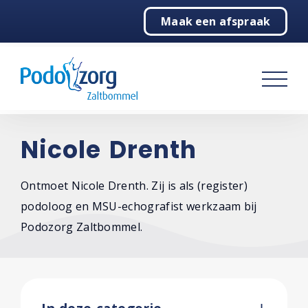
Maak een afspraak
Home
Podologie
Behandelingen
Over ons
Nicole Drenth
De praktijk
Ontmoet Nicole Drenth. Zij is als (register)
podoloog en MSU-echografist werkzaam bij
Het team
Podozorg Zaltbommel.
Overzicht
Nicole Drenth
Danique Mees