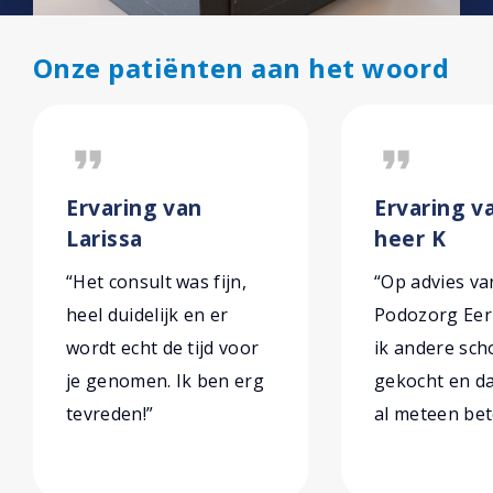
Onze patiënten aan het woord
format_quote
format_quote
Ervaring van
Ervaring v
Larissa
heer K
“Het consult was fijn,
“Op advies va
heel duidelijk en er
Podozorg Eer
wordt echt de tijd voor
ik andere sc
je genomen. Ik ben erg
gekocht en da
tevreden!”
al meteen bet